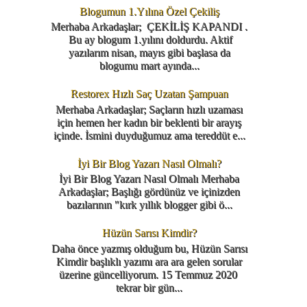
Blogumun 1.Yılına Özel Çekiliş
Merhaba Arkadaşlar; ÇEKİLİŞ KAPANDI .
Bu ay blogum 1.yılını doldurdu. Aktif
yazılarım nisan, mayıs gibi başlasa da
blogumu mart ayında...
Restorex Hızlı Saç Uzatan Şampuan
Merhaba Arkadaşlar; Saçların hızlı uzaması
için hemen her kadın bir beklenti bir arayış
içinde. İsmini duyduğumuz ama tereddüt e...
İyi Bir Blog Yazarı Nasıl Olmalı?
İyi Bir Blog Yazarı Nasıl Olmalı Merhaba
Arkadaşlar; Başlığı gördünüz ve içinizden
bazılarının "kırk yıllık blogger gibi ö...
Hüzün Sarısı Kimdir?
Daha önce yazmış olduğum bu, Hüzün Sarısı
Kimdir başlıklı yazımı ara ara gelen sorular
üzerine güncelliyorum. 15 Temmuz 2020
tekrar bir gün...