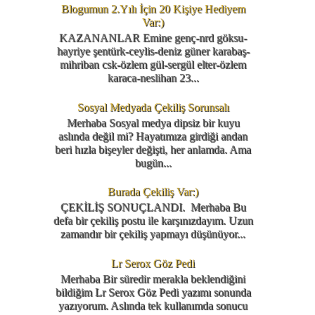
Blogumun 2.Yılı İçin 20 Kişiye Hediyem
Var:)
KAZANANLAR Emine genç-nrd göksu-
hayriye şentürk-ceylis-deniz güner karabaş-
mihriban csk-özlem gül-sergül elter-özlem
karaca-neslihan 23...
Sosyal Medyada Çekiliş Sorunsalı
Merhaba Sosyal medya dipsiz bir kuyu
aslında değil mi? Hayatımıza girdiği andan
beri hızla bişeyler değişti, her anlamda. Ama
bugün...
Burada Çekiliş Var:)
ÇEKİLİŞ SONUÇLANDI. Merhaba Bu
defa bir çekiliş postu ile karşınızdayım. Uzun
zamandır bir çekiliş yapmayı düşünüyor...
Lr Serox Göz Pedi
Merhaba Bir süredir merakla beklendiğini
bildiğim Lr Serox Göz Pedi yazımı sonunda
yazıyorum. Aslında tek kullanımda sonucu