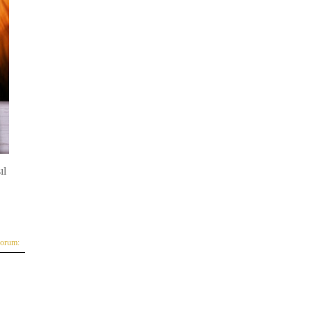
ıl
yorum: