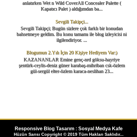
anlatırken Wet n Wild CoverAll Concealer Palette (
Kapatıcı Palet ) aldığımdan ba...
Sevgili Takipçi...
Sevgili Takipçi; Bugün sizlere çok farklı bir konudan
bahsetmeye geldim. Bu konu tamamı ile blog izleyicisi ni
ilgilendiriyor. ...
Blogumun 2.Yılı İçin 20 Kişiye Hediyem Var:)
KAZANANLAR Emine genç-nrd göksu-hayriye
şentürk-ceylis-deniz güner karabaş-mihriban csk-özlem
gül-sergül elter-özlem karaca-neslihan 23...
Responsive Blog Tasarım : Sosyal Medya Kafe
Hüzün Sarısı Copyright © 2019 Tüm Hakları Saklıdır...