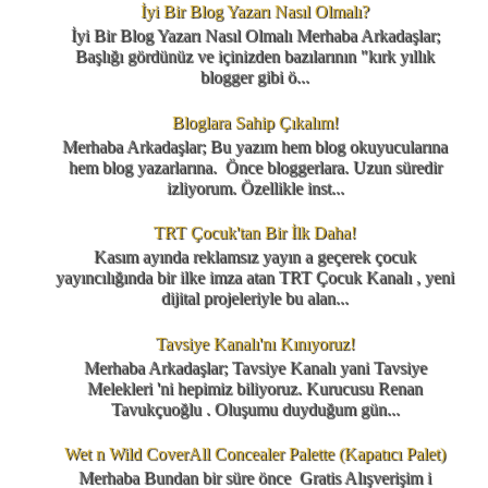
İyi Bir Blog Yazarı Nasıl Olmalı?
İyi Bir Blog Yazarı Nasıl Olmalı Merhaba Arkadaşlar;
Başlığı gördünüz ve içinizden bazılarının "kırk yıllık
blogger gibi ö...
Bloglara Sahip Çıkalım!
Merhaba Arkadaşlar; Bu yazım hem blog okuyucularına
hem blog yazarlarına. Önce bloggerlara. Uzun süredir
izliyorum. Özellikle inst...
TRT Çocuk'tan Bir İlk Daha!
Kasım ayında reklamsız yayın a geçerek çocuk
yayıncılığında bir ilke imza atan TRT Çocuk Kanalı , yeni
dijital projeleriyle bu alan...
Tavsiye Kanalı'nı Kınıyoruz!
Merhaba Arkadaşlar; Tavsiye Kanalı yani Tavsiye
Melekleri 'ni hepimiz biliyoruz. Kurucusu Renan
Tavukçuoğlu . Oluşumu duyduğum gün...
Wet n Wild CoverAll Concealer Palette (Kapatıcı Palet)
Merhaba Bundan bir süre önce Gratis Alışverişim i