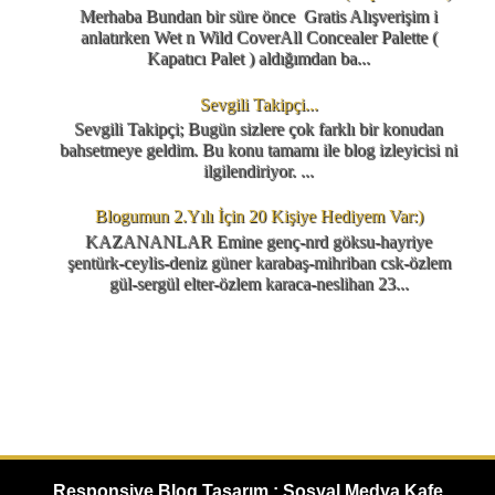
Merhaba Bundan bir süre önce Gratis Alışverişim i
anlatırken Wet n Wild CoverAll Concealer Palette (
Kapatıcı Palet ) aldığımdan ba...
Sevgili Takipçi...
Sevgili Takipçi; Bugün sizlere çok farklı bir konudan
bahsetmeye geldim. Bu konu tamamı ile blog izleyicisi ni
ilgilendiriyor. ...
Blogumun 2.Yılı İçin 20 Kişiye Hediyem Var:)
KAZANANLAR Emine genç-nrd göksu-hayriye
şentürk-ceylis-deniz güner karabaş-mihriban csk-özlem
gül-sergül elter-özlem karaca-neslihan 23...
Responsive Blog Tasarım : Sosyal Medya Kafe