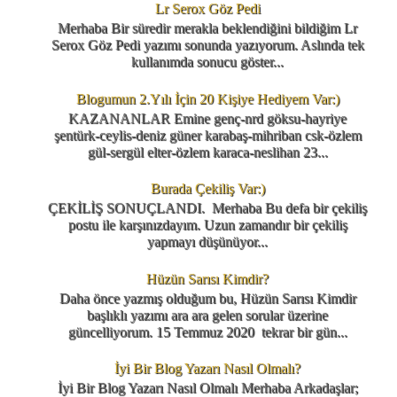
Lr Serox Göz Pedi
Merhaba Bir süredir merakla beklendiğini bildiğim Lr
Serox Göz Pedi yazımı sonunda yazıyorum. Aslında tek
kullanımda sonucu göster...
Blogumun 2.Yılı İçin 20 Kişiye Hediyem Var:)
KAZANANLAR Emine genç-nrd göksu-hayriye
şentürk-ceylis-deniz güner karabaş-mihriban csk-özlem
gül-sergül elter-özlem karaca-neslihan 23...
Burada Çekiliş Var:)
ÇEKİLİŞ SONUÇLANDI. Merhaba Bu defa bir çekiliş
postu ile karşınızdayım. Uzun zamandır bir çekiliş
yapmayı düşünüyor...
Hüzün Sarısı Kimdir?
Daha önce yazmış olduğum bu, Hüzün Sarısı Kimdir
başlıklı yazımı ara ara gelen sorular üzerine
güncelliyorum. 15 Temmuz 2020 tekrar bir gün...
İyi Bir Blog Yazarı Nasıl Olmalı?
İyi Bir Blog Yazarı Nasıl Olmalı Merhaba Arkadaşlar;