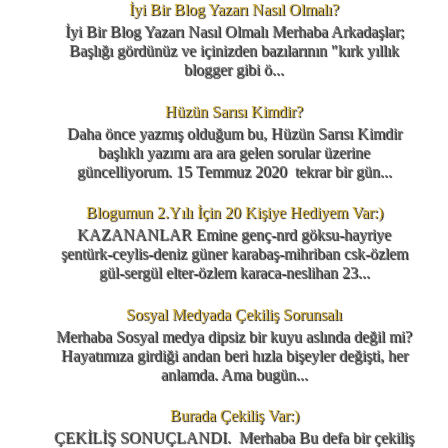
İyi Bir Blog Yazarı Nasıl Olmalı?
İyi Bir Blog Yazarı Nasıl Olmalı Merhaba Arkadaşlar;
Başlığı gördünüz ve içinizden bazılarının "kırk yıllık
blogger gibi ö...
Hüzün Sarısı Kimdir?
Daha önce yazmış olduğum bu, Hüzün Sarısı Kimdir
başlıklı yazımı ara ara gelen sorular üzerine
güncelliyorum. 15 Temmuz 2020 tekrar bir gün...
Blogumun 2.Yılı İçin 20 Kişiye Hediyem Var:)
KAZANANLAR Emine genç-nrd göksu-hayriye
şentürk-ceylis-deniz güner karabaş-mihriban csk-özlem
gül-sergül elter-özlem karaca-neslihan 23...
Sosyal Medyada Çekiliş Sorunsalı
Merhaba Sosyal medya dipsiz bir kuyu aslında değil mi?
Hayatımıza girdiği andan beri hızla bişeyler değişti, her
anlamda. Ama bugün...
Burada Çekiliş Var:)
ÇEKİLİŞ SONUÇLANDI. Merhaba Bu defa bir çekiliş