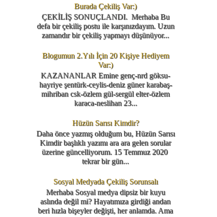
Burada Çekiliş Var:)
ÇEKİLİŞ SONUÇLANDI. Merhaba Bu
defa bir çekiliş postu ile karşınızdayım. Uzun
zamandır bir çekiliş yapmayı düşünüyor...
Blogumun 2.Yılı İçin 20 Kişiye Hediyem
Var:)
KAZANANLAR Emine genç-nrd göksu-
hayriye şentürk-ceylis-deniz güner karabaş-
mihriban csk-özlem gül-sergül elter-özlem
karaca-neslihan 23...
Hüzün Sarısı Kimdir?
Daha önce yazmış olduğum bu, Hüzün Sarısı
Kimdir başlıklı yazımı ara ara gelen sorular
üzerine güncelliyorum. 15 Temmuz 2020
tekrar bir gün...
Sosyal Medyada Çekiliş Sorunsalı
Merhaba Sosyal medya dipsiz bir kuyu
aslında değil mi? Hayatımıza girdiği andan
beri hızla bişeyler değişti, her anlamda. Ama