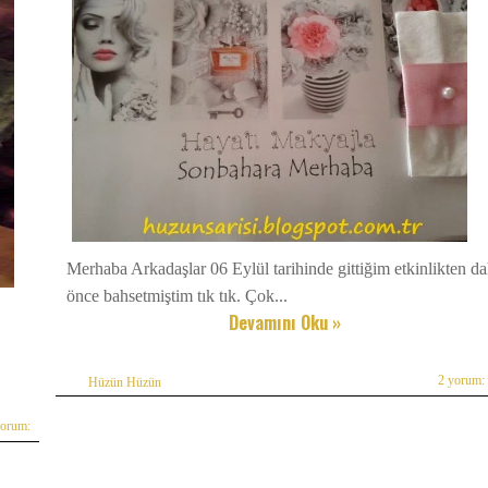
Merhaba Arkadaşlar 06 Eylül tarihinde gittiğim etkinlikten d
önce bahsetmiştim tık tık. Çok...
Devamını Oku »
2 yorum:
Hüzün Hüzün
yorum: