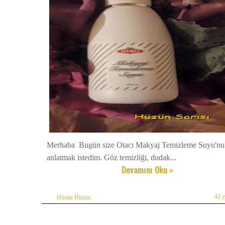
Merhaba Bugün size Otacı Makyaj Temizleme Suyu'nu
anlatmak istedim. Göz temizliği, dudak...
Devamını Oku »
42 
Hüzün Hüzün