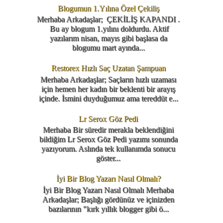
Blogumun 1.Yılına Özel Çekiliş
Merhaba Arkadaşlar; ÇEKİLİŞ KAPANDI .
Bu ay blogum 1.yılını doldurdu. Aktif
yazılarım nisan, mayıs gibi başlasa da
blogumu mart ayında...
Restorex Hızlı Saç Uzatan Şampuan
Merhaba Arkadaşlar; Saçların hızlı uzaması
için hemen her kadın bir beklenti bir arayış
içinde. İsmini duyduğumuz ama tereddüt e...
Lr Serox Göz Pedi
Merhaba Bir süredir merakla beklendiğini
bildiğim Lr Serox Göz Pedi yazımı sonunda
yazıyorum. Aslında tek kullanımda sonucu
göster...
İyi Bir Blog Yazarı Nasıl Olmalı?
İyi Bir Blog Yazarı Nasıl Olmalı Merhaba
Arkadaşlar; Başlığı gördünüz ve içinizden
bazılarının "kırk yıllık blogger gibi ö...