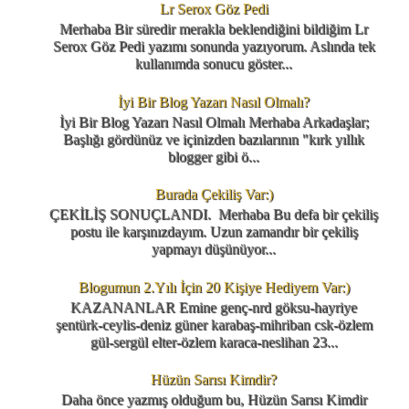
Lr Serox Göz Pedi
Merhaba Bir süredir merakla beklendiğini bildiğim Lr
Serox Göz Pedi yazımı sonunda yazıyorum. Aslında tek
kullanımda sonucu göster...
İyi Bir Blog Yazarı Nasıl Olmalı?
İyi Bir Blog Yazarı Nasıl Olmalı Merhaba Arkadaşlar;
Başlığı gördünüz ve içinizden bazılarının "kırk yıllık
blogger gibi ö...
Burada Çekiliş Var:)
ÇEKİLİŞ SONUÇLANDI. Merhaba Bu defa bir çekiliş
postu ile karşınızdayım. Uzun zamandır bir çekiliş
yapmayı düşünüyor...
Blogumun 2.Yılı İçin 20 Kişiye Hediyem Var:)
KAZANANLAR Emine genç-nrd göksu-hayriye
şentürk-ceylis-deniz güner karabaş-mihriban csk-özlem
gül-sergül elter-özlem karaca-neslihan 23...
Hüzün Sarısı Kimdir?
Daha önce yazmış olduğum bu, Hüzün Sarısı Kimdir