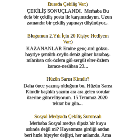
Burada Çekiliş Var:)
ÇEKİLİŞ SONUÇLANDI. Merhaba Bu
defa bir çekiliş postu ile karşınızdayım. Uzun
zamandır bir çekiliş yapmayı düşünüyor...
Blogumun 2.Yılı İçin 20 Kişiye Hediyem
Var:)
KAZANANLAR Emine genç-nrd göksu-
hayriye şentürk-ceylis-deniz güner karabaş-
mihriban csk-özlem gül-sergül elter-özlem
karaca-neslihan 23...
Hüzün Sarısı Kimdir?
Daha önce yazmış olduğum bu, Hüzün Sarısı
Kimdir başlıklı yazımı ara ara gelen sorular
üzerine güncelliyorum. 15 Temmuz 2020
tekrar bir gün...
Sosyal Medyada Çekiliş Sorunsalı
Merhaba Sosyal medya dipsiz bir kuyu
aslında değil mi? Hayatımıza girdiği andan
beri hızla bişeyler değişti, her anlamda. Ama