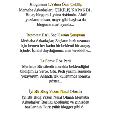
Blogumun 1.Yılına Özel Çekiliş
Merhaba Arkadaşlar; ÇEKİLİŞ KAPANDI .
Bu ay blogum 1.yılını doldurdu. Aktif
yazılarım nisan, mayıs gibi başlasa da
blogumu mart ayında...
Restorex Hızlı Saç Uzatan Şampuan
Merhaba Arkadaşlar; Saçların hızlı uzaması
için hemen her kadın bir beklenti bir arayış
içinde. İsmini duyduğumuz ama tereddüt e...
Lr Serox Göz Pedi
Merhaba Bir süredir merakla beklendiğini
bildiğim Lr Serox Göz Pedi yazımı sonunda
yazıyorum. Aslında tek kullanımda sonucu
göster...
İyi Bir Blog Yazarı Nasıl Olmalı?
İyi Bir Blog Yazarı Nasıl Olmalı Merhaba
Arkadaşlar; Başlığı gördünüz ve içinizden
bazılarının "kırk yıllık blogger gibi ö...