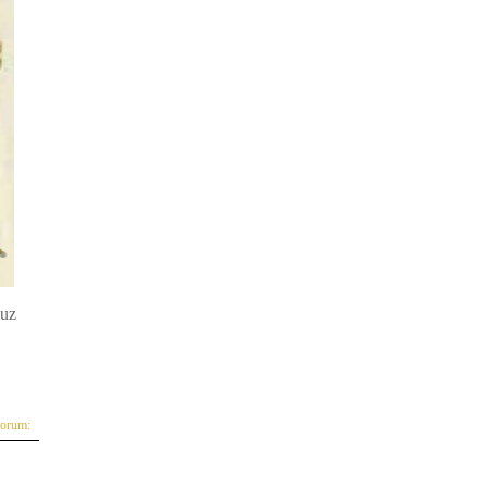
muz
yorum: