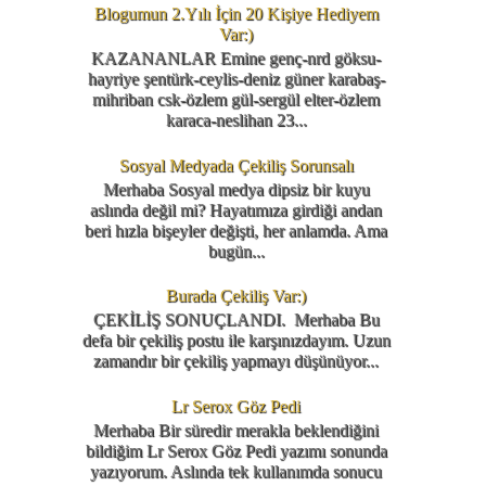
Blogumun 2.Yılı İçin 20 Kişiye Hediyem
Var:)
KAZANANLAR Emine genç-nrd göksu-
hayriye şentürk-ceylis-deniz güner karabaş-
mihriban csk-özlem gül-sergül elter-özlem
karaca-neslihan 23...
Sosyal Medyada Çekiliş Sorunsalı
Merhaba Sosyal medya dipsiz bir kuyu
aslında değil mi? Hayatımıza girdiği andan
beri hızla bişeyler değişti, her anlamda. Ama
bugün...
Burada Çekiliş Var:)
ÇEKİLİŞ SONUÇLANDI. Merhaba Bu
defa bir çekiliş postu ile karşınızdayım. Uzun
zamandır bir çekiliş yapmayı düşünüyor...
Lr Serox Göz Pedi
Merhaba Bir süredir merakla beklendiğini
bildiğim Lr Serox Göz Pedi yazımı sonunda
yazıyorum. Aslında tek kullanımda sonucu