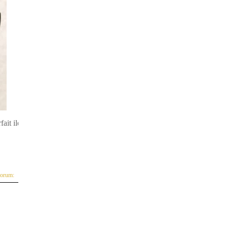
ait ile
yorum: