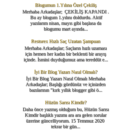
Blogumun 1.Yılına Özel Çekiliş
Merhaba Arkadaşlar; ÇEKİLİŞ KAPANDI .
Bu ay blogum 1.yılını doldurdu. Aktif
yazılarım nisan, mayıs gibi başlasa da
blogumu mart ayında...
Restorex Hızlı Saç Uzatan Şampuan
Merhaba Arkadaşlar; Saçların hızlı uzaması
için hemen her kadın bir beklenti bir arayış
içinde. İsmini duyduğumuz ama tereddüt e...
İyi Bir Blog Yazarı Nasıl Olmalı?
İyi Bir Blog Yazarı Nasıl Olmalı Merhaba
Arkadaşlar; Başlığı gördünüz ve içinizden
bazılarının "kırk yıllık blogger gibi ö...
Hüzün Sarısı Kimdir?
Daha önce yazmış olduğum bu, Hüzün Sarısı
Kimdir başlıklı yazımı ara ara gelen sorular
üzerine güncelliyorum. 15 Temmuz 2020
tekrar bir gün...