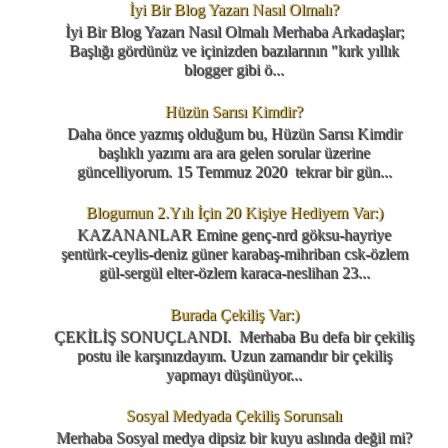
İyi Bir Blog Yazarı Nasıl Olmalı?
İyi Bir Blog Yazarı Nasıl Olmalı Merhaba Arkadaşlar;
Başlığı gördünüz ve içinizden bazılarının "kırk yıllık
blogger gibi ö...
Hüzün Sarısı Kimdir?
Daha önce yazmış olduğum bu, Hüzün Sarısı Kimdir
başlıklı yazımı ara ara gelen sorular üzerine
güncelliyorum. 15 Temmuz 2020 tekrar bir gün...
Blogumun 2.Yılı İçin 20 Kişiye Hediyem Var:)
KAZANANLAR Emine genç-nrd göksu-hayriye
şentürk-ceylis-deniz güner karabaş-mihriban csk-özlem
gül-sergül elter-özlem karaca-neslihan 23...
Burada Çekiliş Var:)
ÇEKİLİŞ SONUÇLANDI. Merhaba Bu defa bir çekiliş
postu ile karşınızdayım. Uzun zamandır bir çekiliş
yapmayı düşünüyor...
Sosyal Medyada Çekiliş Sorunsalı
Merhaba Sosyal medya dipsiz bir kuyu aslında değil mi?