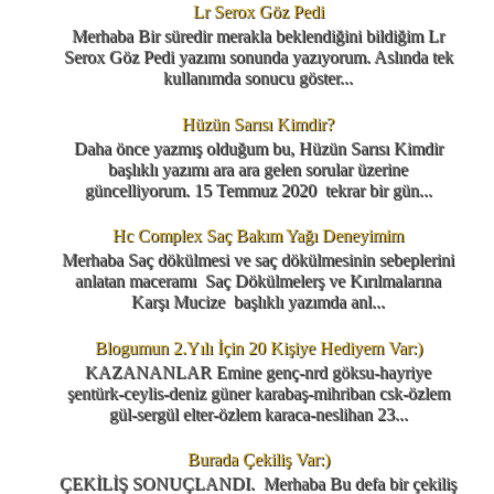
Lr Serox Göz Pedi
Merhaba Bir süredir merakla beklendiğini bildiğim Lr
Serox Göz Pedi yazımı sonunda yazıyorum. Aslında tek
kullanımda sonucu göster...
Hüzün Sarısı Kimdir?
Daha önce yazmış olduğum bu, Hüzün Sarısı Kimdir
başlıklı yazımı ara ara gelen sorular üzerine
güncelliyorum. 15 Temmuz 2020 tekrar bir gün...
Hc Complex Saç Bakım Yağı Deneyimim
Merhaba Saç dökülmesi ve saç dökülmesinin sebeplerini
anlatan maceramı Saç Dökülmelerş ve Kırılmalarına
Karşı Mucize başlıklı yazımda anl...
Blogumun 2.Yılı İçin 20 Kişiye Hediyem Var:)
KAZANANLAR Emine genç-nrd göksu-hayriye
şentürk-ceylis-deniz güner karabaş-mihriban csk-özlem
gül-sergül elter-özlem karaca-neslihan 23...
Burada Çekiliş Var:)
ÇEKİLİŞ SONUÇLANDI. Merhaba Bu defa bir çekiliş