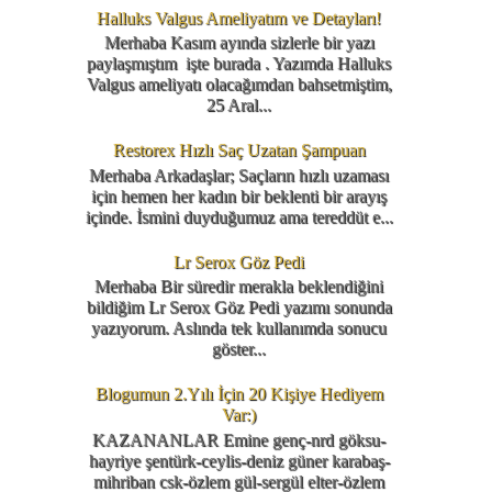
Halluks Valgus Ameliyatım ve Detayları!
Merhaba Kasım ayında sizlerle bir yazı
paylaşmıştım işte burada . Yazımda Halluks
Valgus ameliyatı olacağımdan bahsetmiştim,
25 Aral...
Restorex Hızlı Saç Uzatan Şampuan
Merhaba Arkadaşlar; Saçların hızlı uzaması
için hemen her kadın bir beklenti bir arayış
içinde. İsmini duyduğumuz ama tereddüt e...
Lr Serox Göz Pedi
Merhaba Bir süredir merakla beklendiğini
bildiğim Lr Serox Göz Pedi yazımı sonunda
yazıyorum. Aslında tek kullanımda sonucu
göster...
Blogumun 2.Yılı İçin 20 Kişiye Hediyem
Var:)
KAZANANLAR Emine genç-nrd göksu-
hayriye şentürk-ceylis-deniz güner karabaş-
mihriban csk-özlem gül-sergül elter-özlem