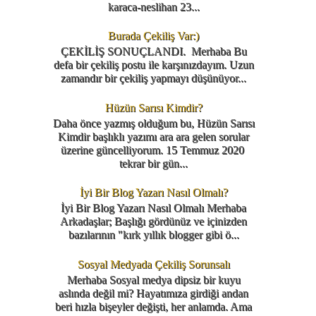
karaca-neslihan 23...
Burada Çekiliş Var:)
ÇEKİLİŞ SONUÇLANDI. Merhaba Bu
defa bir çekiliş postu ile karşınızdayım. Uzun
zamandır bir çekiliş yapmayı düşünüyor...
Hüzün Sarısı Kimdir?
Daha önce yazmış olduğum bu, Hüzün Sarısı
Kimdir başlıklı yazımı ara ara gelen sorular
üzerine güncelliyorum. 15 Temmuz 2020
tekrar bir gün...
İyi Bir Blog Yazarı Nasıl Olmalı?
İyi Bir Blog Yazarı Nasıl Olmalı Merhaba
Arkadaşlar; Başlığı gördünüz ve içinizden
bazılarının "kırk yıllık blogger gibi ö...
Sosyal Medyada Çekiliş Sorunsalı
Merhaba Sosyal medya dipsiz bir kuyu
aslında değil mi? Hayatımıza girdiği andan
beri hızla bişeyler değişti, her anlamda. Ama