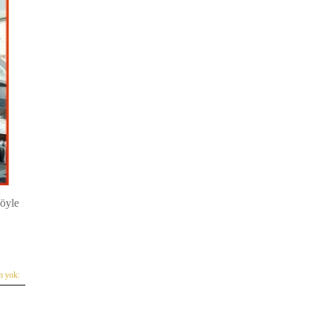
böyle
m yok: