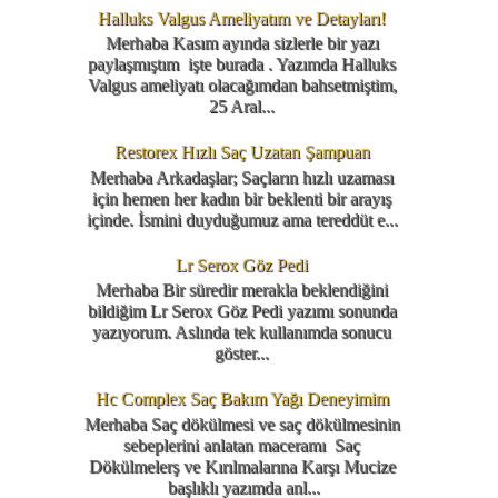
Halluks Valgus Ameliyatım ve Detayları!
Merhaba Kasım ayında sizlerle bir yazı
paylaşmıştım işte burada . Yazımda Halluks
Valgus ameliyatı olacağımdan bahsetmiştim,
25 Aral...
Restorex Hızlı Saç Uzatan Şampuan
Merhaba Arkadaşlar; Saçların hızlı uzaması
için hemen her kadın bir beklenti bir arayış
içinde. İsmini duyduğumuz ama tereddüt e...
Lr Serox Göz Pedi
Merhaba Bir süredir merakla beklendiğini
bildiğim Lr Serox Göz Pedi yazımı sonunda
yazıyorum. Aslında tek kullanımda sonucu
göster...
Hc Complex Saç Bakım Yağı Deneyimim
Merhaba Saç dökülmesi ve saç dökülmesinin
sebeplerini anlatan maceramı Saç
Dökülmelerş ve Kırılmalarına Karşı Mucize
başlıklı yazımda anl...