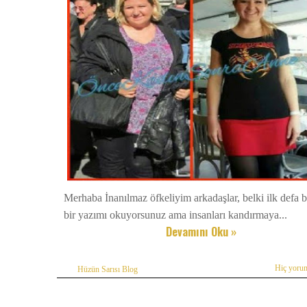
Merhaba İnanılmaz öfkeliyim arkadaşlar, belki ilk defa 
bir yazımı okuyorsunuz ama insanları kandırmaya...
Devamını Oku »
Hiç yoru
Hüzün Sarısı Blog