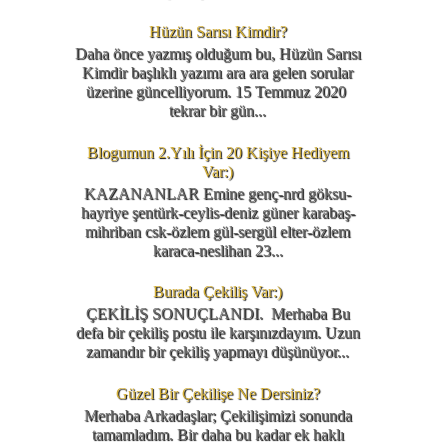
Hüzün Sarısı Kimdir?
Daha önce yazmış olduğum bu, Hüzün Sarısı
Kimdir başlıklı yazımı ara ara gelen sorular
üzerine güncelliyorum. 15 Temmuz 2020
tekrar bir gün...
Blogumun 2.Yılı İçin 20 Kişiye Hediyem
Var:)
KAZANANLAR Emine genç-nrd göksu-
hayriye şentürk-ceylis-deniz güner karabaş-
mihriban csk-özlem gül-sergül elter-özlem
karaca-neslihan 23...
Burada Çekiliş Var:)
ÇEKİLİŞ SONUÇLANDI. Merhaba Bu
defa bir çekiliş postu ile karşınızdayım. Uzun
zamandır bir çekiliş yapmayı düşünüyor...
Güzel Bir Çekilişe Ne Dersiniz?
Merhaba Arkadaşlar; Çekilişimizi sonunda
tamamladım. Bir daha bu kadar ek haklı