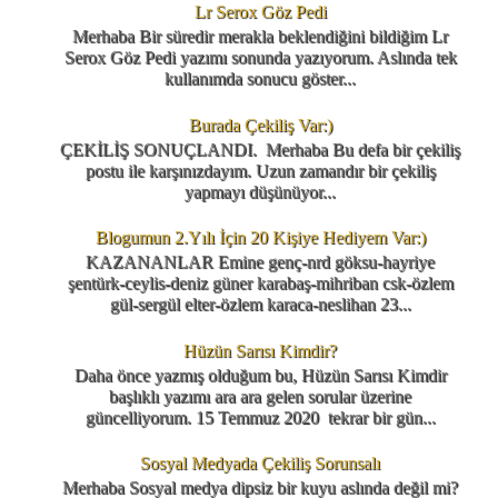
Lr Serox Göz Pedi
Merhaba Bir süredir merakla beklendiğini bildiğim Lr
Serox Göz Pedi yazımı sonunda yazıyorum. Aslında tek
kullanımda sonucu göster...
Burada Çekiliş Var:)
ÇEKİLİŞ SONUÇLANDI. Merhaba Bu defa bir çekiliş
postu ile karşınızdayım. Uzun zamandır bir çekiliş
yapmayı düşünüyor...
Blogumun 2.Yılı İçin 20 Kişiye Hediyem Var:)
KAZANANLAR Emine genç-nrd göksu-hayriye
şentürk-ceylis-deniz güner karabaş-mihriban csk-özlem
gül-sergül elter-özlem karaca-neslihan 23...
Hüzün Sarısı Kimdir?
Daha önce yazmış olduğum bu, Hüzün Sarısı Kimdir
başlıklı yazımı ara ara gelen sorular üzerine
güncelliyorum. 15 Temmuz 2020 tekrar bir gün...
Sosyal Medyada Çekiliş Sorunsalı
Merhaba Sosyal medya dipsiz bir kuyu aslında değil mi?