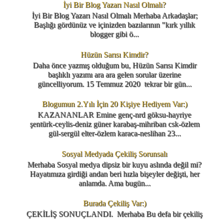
İyi Bir Blog Yazarı Nasıl Olmalı?
İyi Bir Blog Yazarı Nasıl Olmalı Merhaba Arkadaşlar;
Başlığı gördünüz ve içinizden bazılarının "kırk yıllık
blogger gibi ö...
Hüzün Sarısı Kimdir?
Daha önce yazmış olduğum bu, Hüzün Sarısı Kimdir
başlıklı yazımı ara ara gelen sorular üzerine
güncelliyorum. 15 Temmuz 2020 tekrar bir gün...
Blogumun 2.Yılı İçin 20 Kişiye Hediyem Var:)
KAZANANLAR Emine genç-nrd göksu-hayriye
şentürk-ceylis-deniz güner karabaş-mihriban csk-özlem
gül-sergül elter-özlem karaca-neslihan 23...
Sosyal Medyada Çekiliş Sorunsalı
Merhaba Sosyal medya dipsiz bir kuyu aslında değil mi?
Hayatımıza girdiği andan beri hızla bişeyler değişti, her
anlamda. Ama bugün...
Burada Çekiliş Var:)
ÇEKİLİŞ SONUÇLANDI. Merhaba Bu defa bir çekiliş