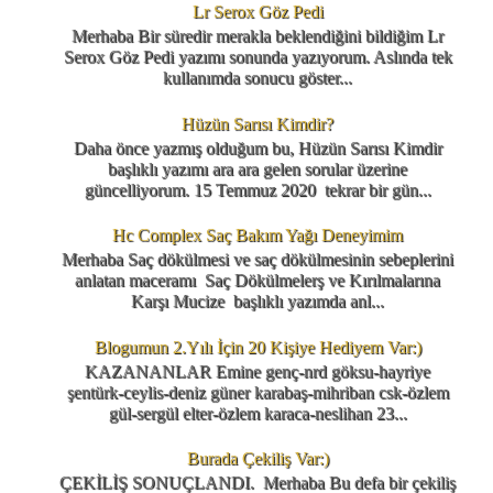
Lr Serox Göz Pedi
Merhaba Bir süredir merakla beklendiğini bildiğim Lr
Serox Göz Pedi yazımı sonunda yazıyorum. Aslında tek
kullanımda sonucu göster...
Hüzün Sarısı Kimdir?
Daha önce yazmış olduğum bu, Hüzün Sarısı Kimdir
başlıklı yazımı ara ara gelen sorular üzerine
güncelliyorum. 15 Temmuz 2020 tekrar bir gün...
Hc Complex Saç Bakım Yağı Deneyimim
Merhaba Saç dökülmesi ve saç dökülmesinin sebeplerini
anlatan maceramı Saç Dökülmelerş ve Kırılmalarına
Karşı Mucize başlıklı yazımda anl...
Blogumun 2.Yılı İçin 20 Kişiye Hediyem Var:)
KAZANANLAR Emine genç-nrd göksu-hayriye
şentürk-ceylis-deniz güner karabaş-mihriban csk-özlem
gül-sergül elter-özlem karaca-neslihan 23...
Burada Çekiliş Var:)
ÇEKİLİŞ SONUÇLANDI. Merhaba Bu defa bir çekiliş