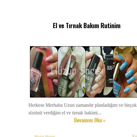
El ve Tırnak Bakım Rutinim
Herkese Merhaba Uzun zamandır planladığım ve birçok 
sözünü verdiğim el ve tırnak bakimi...
Devamını Oku »
8 
Hüzün Hüzün