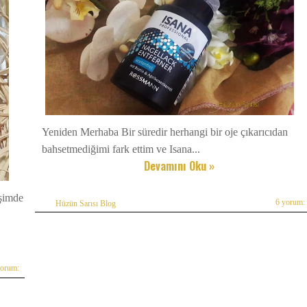
Yeniden Merhaba Bir süredir herhangi bir oje çıkarıcıdan
bahsetmediğimi fark ettim ve Isana...
Devamını Oku »
işimde
6 yorum:
Hüzün Sarısı Blog
yorum: