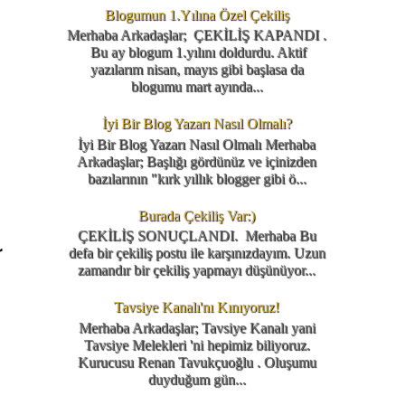
Blogumun 1.Yılına Özel Çekiliş
Merhaba Arkadaşlar; ÇEKİLİŞ KAPANDI .
Bu ay blogum 1.yılını doldurdu. Aktif
yazılarım nisan, mayıs gibi başlasa da
blogumu mart ayında...
İyi Bir Blog Yazarı Nasıl Olmalı?
İyi Bir Blog Yazarı Nasıl Olmalı Merhaba
Arkadaşlar; Başlığı gördünüz ve içinizden
bazılarının "kırk yıllık blogger gibi ö...
Burada Çekiliş Var:)
ÇEKİLİŞ SONUÇLANDI. Merhaba Bu
r
defa bir çekiliş postu ile karşınızdayım. Uzun
zamandır bir çekiliş yapmayı düşünüyor...
Tavsiye Kanalı'nı Kınıyoruz!
Merhaba Arkadaşlar; Tavsiye Kanalı yani
Tavsiye Melekleri 'ni hepimiz biliyoruz.
Kurucusu Renan Tavukçuoğlu . Oluşumu
duyduğum gün...