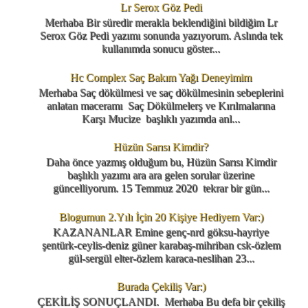
Lr Serox Göz Pedi
Merhaba Bir süredir merakla beklendiğini bildiğim Lr
Serox Göz Pedi yazımı sonunda yazıyorum. Aslında tek
kullanımda sonucu göster...
Hc Complex Saç Bakım Yağı Deneyimim
Merhaba Saç dökülmesi ve saç dökülmesinin sebeplerini
anlatan maceramı Saç Dökülmelerş ve Kırılmalarına
Karşı Mucize başlıklı yazımda anl...
Hüzün Sarısı Kimdir?
Daha önce yazmış olduğum bu, Hüzün Sarısı Kimdir
başlıklı yazımı ara ara gelen sorular üzerine
güncelliyorum. 15 Temmuz 2020 tekrar bir gün...
Blogumun 2.Yılı İçin 20 Kişiye Hediyem Var:)
KAZANANLAR Emine genç-nrd göksu-hayriye
şentürk-ceylis-deniz güner karabaş-mihriban csk-özlem
gül-sergül elter-özlem karaca-neslihan 23...
Burada Çekiliş Var:)
ÇEKİLİŞ SONUÇLANDI. Merhaba Bu defa bir çekiliş