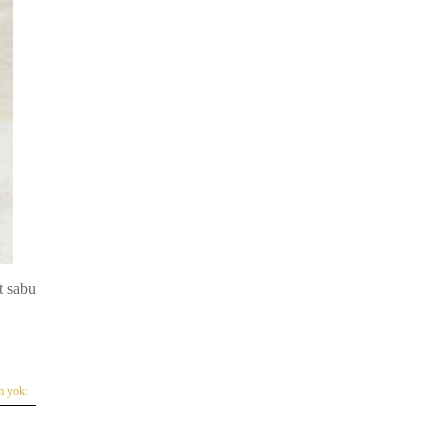
t sabun
m yok: