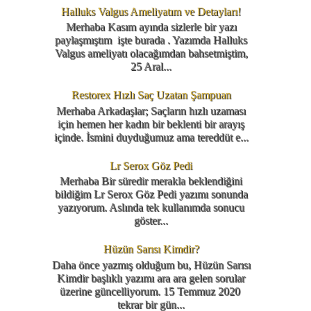
Halluks Valgus Ameliyatım ve Detayları!
Merhaba Kasım ayında sizlerle bir yazı
paylaşmıştım işte burada . Yazımda Halluks
Valgus ameliyatı olacağımdan bahsetmiştim,
25 Aral...
Restorex Hızlı Saç Uzatan Şampuan
Merhaba Arkadaşlar; Saçların hızlı uzaması
için hemen her kadın bir beklenti bir arayış
içinde. İsmini duyduğumuz ama tereddüt e...
Lr Serox Göz Pedi
Merhaba Bir süredir merakla beklendiğini
bildiğim Lr Serox Göz Pedi yazımı sonunda
yazıyorum. Aslında tek kullanımda sonucu
göster...
Hüzün Sarısı Kimdir?
Daha önce yazmış olduğum bu, Hüzün Sarısı
Kimdir başlıklı yazımı ara ara gelen sorular
üzerine güncelliyorum. 15 Temmuz 2020
tekrar bir gün...