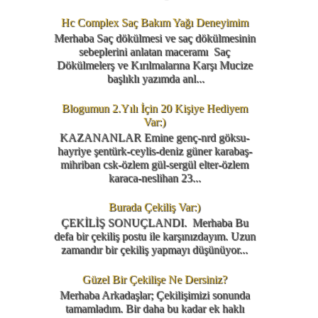
Hc Complex Saç Bakım Yağı Deneyimim
Merhaba Saç dökülmesi ve saç dökülmesinin
sebeplerini anlatan maceramı Saç
Dökülmelerş ve Kırılmalarına Karşı Mucize
başlıklı yazımda anl...
Blogumun 2.Yılı İçin 20 Kişiye Hediyem
Var:)
KAZANANLAR Emine genç-nrd göksu-
hayriye şentürk-ceylis-deniz güner karabaş-
mihriban csk-özlem gül-sergül elter-özlem
karaca-neslihan 23...
Burada Çekiliş Var:)
ÇEKİLİŞ SONUÇLANDI. Merhaba Bu
defa bir çekiliş postu ile karşınızdayım. Uzun
zamandır bir çekiliş yapmayı düşünüyor...
Güzel Bir Çekilişe Ne Dersiniz?
Merhaba Arkadaşlar; Çekilişimizi sonunda
tamamladım. Bir daha bu kadar ek haklı