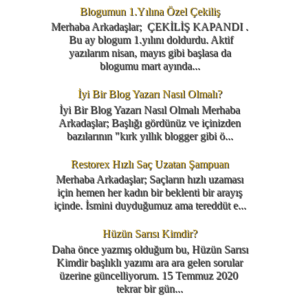
Blogumun 1.Yılına Özel Çekiliş
Merhaba Arkadaşlar; ÇEKİLİŞ KAPANDI .
Bu ay blogum 1.yılını doldurdu. Aktif
yazılarım nisan, mayıs gibi başlasa da
blogumu mart ayında...
İyi Bir Blog Yazarı Nasıl Olmalı?
İyi Bir Blog Yazarı Nasıl Olmalı Merhaba
Arkadaşlar; Başlığı gördünüz ve içinizden
bazılarının "kırk yıllık blogger gibi ö...
Restorex Hızlı Saç Uzatan Şampuan
Merhaba Arkadaşlar; Saçların hızlı uzaması
için hemen her kadın bir beklenti bir arayış
içinde. İsmini duyduğumuz ama tereddüt e...
Hüzün Sarısı Kimdir?
Daha önce yazmış olduğum bu, Hüzün Sarısı
Kimdir başlıklı yazımı ara ara gelen sorular
üzerine güncelliyorum. 15 Temmuz 2020
tekrar bir gün...