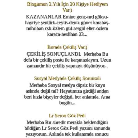
Blogumun 2.Yılı İçin 20 Kişiye Hediyem
Var:)
KAZANANLAR Emine genç-nrd göksu-
hayriye şentürk-ceylis-deniz güner karabaş-
mihriban csk-özlem gül-sergül elter-özlem
karaca-neslihan 23...
Burada Çekiliş Var:)
ÇEKİLİŞ SONUÇLANDI. Merhaba Bu
defa bir çekiliş postu ile karşınızdayım. Uzun
zamandır bir çekiliş yapmayı düşünüyor...
Sosyal Medyada Çekiliş Sorunsalı
Merhaba Sosyal medya dipsiz bir kuyu
aslında değil mi? Hayatımıza girdiği andan
beri hızla bişeyler değişti, her anlamda. Ama
bugün...
Lr Serox Göz Pedi
Merhaba Bir süredir merakla beklendiğini
bildiğim Lr Serox Göz Pedi yazımı sonunda
yazıyorum. Aslında tek kullanımda sonucu