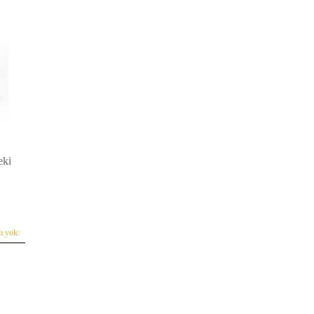
eki
m yok: