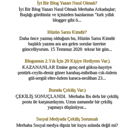
İyi Bir Blog Yazarı Nasıl Olmalı?
İyi Bir Blog Yazarı Nasıl Olmalı Merhaba Arkadaşlar;
Başlığı gördünüz ve içinizden bazılarının "kırk yıllık
blogger gibi ö...
Hüzün Sarısı Kimdir?
Daha önce yazmış olduğum bu, Hüzün Sarısı Kimdir
başlıklı yazımı ara ara gelen sorular üzerine
güncelliyorum. 15 Temmuz 2020 tekrar bir gün...
Blogumun 2.Yılı İçin 20 Kişiye Hediyem Var:)
KAZANANLAR Emine genç-nrd göksu-hayriye
şentürk-ceylis-deniz güner karabaş-mihriban csk-özlem
gül-sergül elter-özlem karaca-neslihan 23...
Burada Çekiliş Var:)
ÇEKİLİŞ SONUÇLANDI. Merhaba Bu defa bir çekiliş
postu ile karşınızdayım. Uzun zamandır bir çekiliş
yapmayı düşünüyor...
Sosyal Medyada Çekiliş Sorunsalı
Merhaba Sosyal medya dipsiz bir kuyu aslında değil mi?