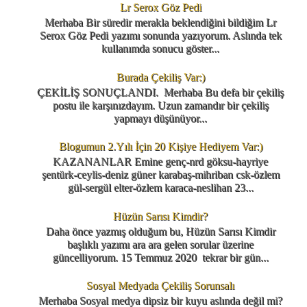
Lr Serox Göz Pedi
Merhaba Bir süredir merakla beklendiğini bildiğim Lr
Serox Göz Pedi yazımı sonunda yazıyorum. Aslında tek
kullanımda sonucu göster...
Burada Çekiliş Var:)
ÇEKİLİŞ SONUÇLANDI. Merhaba Bu defa bir çekiliş
postu ile karşınızdayım. Uzun zamandır bir çekiliş
yapmayı düşünüyor...
Blogumun 2.Yılı İçin 20 Kişiye Hediyem Var:)
KAZANANLAR Emine genç-nrd göksu-hayriye
şentürk-ceylis-deniz güner karabaş-mihriban csk-özlem
gül-sergül elter-özlem karaca-neslihan 23...
Hüzün Sarısı Kimdir?
Daha önce yazmış olduğum bu, Hüzün Sarısı Kimdir
başlıklı yazımı ara ara gelen sorular üzerine
güncelliyorum. 15 Temmuz 2020 tekrar bir gün...
Sosyal Medyada Çekiliş Sorunsalı
Merhaba Sosyal medya dipsiz bir kuyu aslında değil mi?