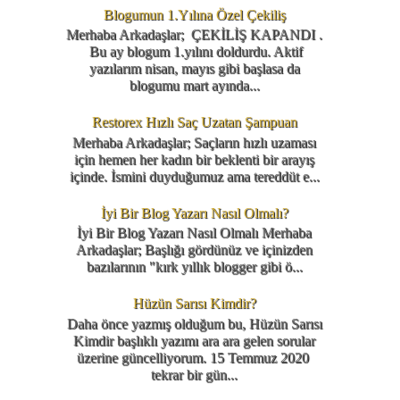
Blogumun 1.Yılına Özel Çekiliş
Merhaba Arkadaşlar; ÇEKİLİŞ KAPANDI .
Bu ay blogum 1.yılını doldurdu. Aktif
yazılarım nisan, mayıs gibi başlasa da
blogumu mart ayında...
Restorex Hızlı Saç Uzatan Şampuan
Merhaba Arkadaşlar; Saçların hızlı uzaması
için hemen her kadın bir beklenti bir arayış
içinde. İsmini duyduğumuz ama tereddüt e...
İyi Bir Blog Yazarı Nasıl Olmalı?
İyi Bir Blog Yazarı Nasıl Olmalı Merhaba
Arkadaşlar; Başlığı gördünüz ve içinizden
bazılarının "kırk yıllık blogger gibi ö...
Hüzün Sarısı Kimdir?
Daha önce yazmış olduğum bu, Hüzün Sarısı
Kimdir başlıklı yazımı ara ara gelen sorular
üzerine güncelliyorum. 15 Temmuz 2020
tekrar bir gün...