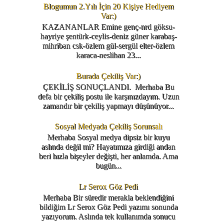
Blogumun 2.Yılı İçin 20 Kişiye Hediyem
Var:)
KAZANANLAR Emine genç-nrd göksu-
hayriye şentürk-ceylis-deniz güner karabaş-
mihriban csk-özlem gül-sergül elter-özlem
karaca-neslihan 23...
Burada Çekiliş Var:)
ÇEKİLİŞ SONUÇLANDI. Merhaba Bu
defa bir çekiliş postu ile karşınızdayım. Uzun
zamandır bir çekiliş yapmayı düşünüyor...
Sosyal Medyada Çekiliş Sorunsalı
Merhaba Sosyal medya dipsiz bir kuyu
aslında değil mi? Hayatımıza girdiği andan
beri hızla bişeyler değişti, her anlamda. Ama
bugün...
Lr Serox Göz Pedi
Merhaba Bir süredir merakla beklendiğini
bildiğim Lr Serox Göz Pedi yazımı sonunda
yazıyorum. Aslında tek kullanımda sonucu