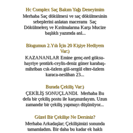
Hc Complex Saç Bakım Yağı Deneyimim
Merhaba Saç dökülmesi ve saç dökülmesinin
sebeplerini anlatan maceramı Saç
Dökülmelerş ve Kırılmalarına Karşı Mucize
başlıklı yazımda anl...
Blogumun 2.Yılı İçin 20 Kişiye Hediyem
Var:)
KAZANANLAR Emine genç-nrd göksu-
hayriye şentürk-ceylis-deniz güner karabaş-
mihriban csk-özlem gül-sergül elter-özlem
karaca-neslihan 23...
Burada Çekiliş Var:)
ÇEKİLİŞ SONUÇLANDI. Merhaba Bu
defa bir çekiliş postu ile karşınızdayım. Uzun
zamandır bir çekiliş yapmayı düşünüyor...
Güzel Bir Çekilişe Ne Dersiniz?
Merhaba Arkadaşlar; Çekilişimizi sonunda
tamamladım. Bir daha bu kadar ek haklı