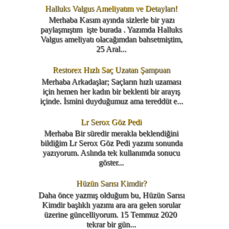
Halluks Valgus Ameliyatım ve Detayları!
Merhaba Kasım ayında sizlerle bir yazı
paylaşmıştım işte burada . Yazımda Halluks
Valgus ameliyatı olacağımdan bahsetmiştim,
25 Aral...
Restorex Hızlı Saç Uzatan Şampuan
Merhaba Arkadaşlar; Saçların hızlı uzaması
için hemen her kadın bir beklenti bir arayış
içinde. İsmini duyduğumuz ama tereddüt e...
Lr Serox Göz Pedi
Merhaba Bir süredir merakla beklendiğini
bildiğim Lr Serox Göz Pedi yazımı sonunda
yazıyorum. Aslında tek kullanımda sonucu
göster...
Hüzün Sarısı Kimdir?
Daha önce yazmış olduğum bu, Hüzün Sarısı
Kimdir başlıklı yazımı ara ara gelen sorular
üzerine güncelliyorum. 15 Temmuz 2020
tekrar bir gün...