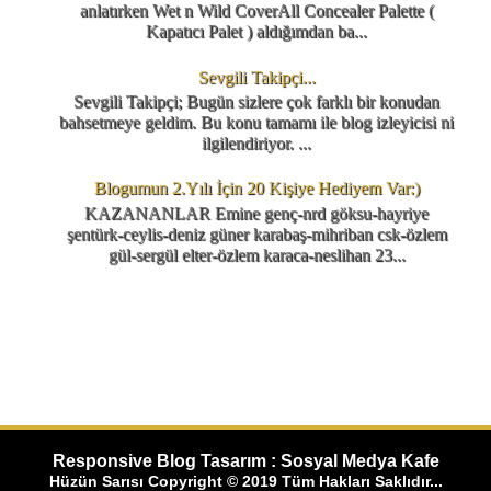
anlatırken Wet n Wild CoverAll Concealer Palette (
Kapatıcı Palet ) aldığımdan ba...
Sevgili Takipçi...
Sevgili Takipçi; Bugün sizlere çok farklı bir konudan
bahsetmeye geldim. Bu konu tamamı ile blog izleyicisi ni
ilgilendiriyor. ...
Blogumun 2.Yılı İçin 20 Kişiye Hediyem Var:)
KAZANANLAR Emine genç-nrd göksu-hayriye
şentürk-ceylis-deniz güner karabaş-mihriban csk-özlem
gül-sergül elter-özlem karaca-neslihan 23...
Responsive Blog Tasarım : Sosyal Medya Kafe
Hüzün Sarısı Copyright © 2019 Tüm Hakları Saklıdır...