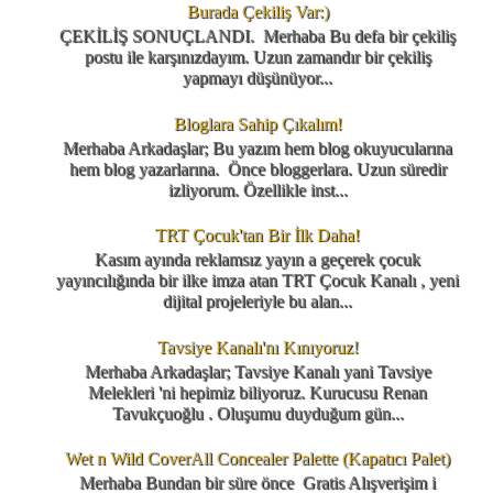
Burada Çekiliş Var:)
ÇEKİLİŞ SONUÇLANDI. Merhaba Bu defa bir çekiliş
postu ile karşınızdayım. Uzun zamandır bir çekiliş
yapmayı düşünüyor...
Bloglara Sahip Çıkalım!
Merhaba Arkadaşlar; Bu yazım hem blog okuyucularına
hem blog yazarlarına. Önce bloggerlara. Uzun süredir
izliyorum. Özellikle inst...
TRT Çocuk'tan Bir İlk Daha!
Kasım ayında reklamsız yayın a geçerek çocuk
yayıncılığında bir ilke imza atan TRT Çocuk Kanalı , yeni
dijital projeleriyle bu alan...
Tavsiye Kanalı'nı Kınıyoruz!
Merhaba Arkadaşlar; Tavsiye Kanalı yani Tavsiye
Melekleri 'ni hepimiz biliyoruz. Kurucusu Renan
Tavukçuoğlu . Oluşumu duyduğum gün...
Wet n Wild CoverAll Concealer Palette (Kapatıcı Palet)
Merhaba Bundan bir süre önce Gratis Alışverişim i