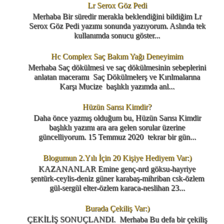
Lr Serox Göz Pedi
Merhaba Bir süredir merakla beklendiğini bildiğim Lr
Serox Göz Pedi yazımı sonunda yazıyorum. Aslında tek
kullanımda sonucu göster...
Hc Complex Saç Bakım Yağı Deneyimim
Merhaba Saç dökülmesi ve saç dökülmesinin sebeplerini
anlatan maceramı Saç Dökülmelerş ve Kırılmalarına
Karşı Mucize başlıklı yazımda anl...
Hüzün Sarısı Kimdir?
Daha önce yazmış olduğum bu, Hüzün Sarısı Kimdir
başlıklı yazımı ara ara gelen sorular üzerine
güncelliyorum. 15 Temmuz 2020 tekrar bir gün...
Blogumun 2.Yılı İçin 20 Kişiye Hediyem Var:)
KAZANANLAR Emine genç-nrd göksu-hayriye
şentürk-ceylis-deniz güner karabaş-mihriban csk-özlem
gül-sergül elter-özlem karaca-neslihan 23...
Burada Çekiliş Var:)
ÇEKİLİŞ SONUÇLANDI. Merhaba Bu defa bir çekiliş