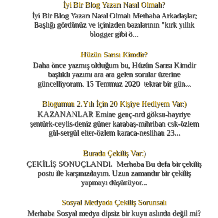
İyi Bir Blog Yazarı Nasıl Olmalı?
İyi Bir Blog Yazarı Nasıl Olmalı Merhaba Arkadaşlar;
Başlığı gördünüz ve içinizden bazılarının "kırk yıllık
blogger gibi ö...
Hüzün Sarısı Kimdir?
Daha önce yazmış olduğum bu, Hüzün Sarısı Kimdir
başlıklı yazımı ara ara gelen sorular üzerine
güncelliyorum. 15 Temmuz 2020 tekrar bir gün...
Blogumun 2.Yılı İçin 20 Kişiye Hediyem Var:)
KAZANANLAR Emine genç-nrd göksu-hayriye
şentürk-ceylis-deniz güner karabaş-mihriban csk-özlem
gül-sergül elter-özlem karaca-neslihan 23...
Burada Çekiliş Var:)
ÇEKİLİŞ SONUÇLANDI. Merhaba Bu defa bir çekiliş
postu ile karşınızdayım. Uzun zamandır bir çekiliş
yapmayı düşünüyor...
Sosyal Medyada Çekiliş Sorunsalı
Merhaba Sosyal medya dipsiz bir kuyu aslında değil mi?