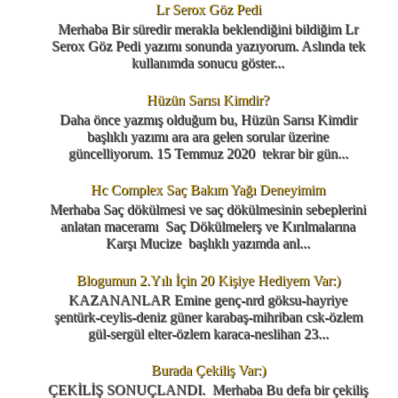
Lr Serox Göz Pedi
Merhaba Bir süredir merakla beklendiğini bildiğim Lr
Serox Göz Pedi yazımı sonunda yazıyorum. Aslında tek
kullanımda sonucu göster...
Hüzün Sarısı Kimdir?
Daha önce yazmış olduğum bu, Hüzün Sarısı Kimdir
başlıklı yazımı ara ara gelen sorular üzerine
güncelliyorum. 15 Temmuz 2020 tekrar bir gün...
Hc Complex Saç Bakım Yağı Deneyimim
Merhaba Saç dökülmesi ve saç dökülmesinin sebeplerini
anlatan maceramı Saç Dökülmelerş ve Kırılmalarına
Karşı Mucize başlıklı yazımda anl...
Blogumun 2.Yılı İçin 20 Kişiye Hediyem Var:)
KAZANANLAR Emine genç-nrd göksu-hayriye
şentürk-ceylis-deniz güner karabaş-mihriban csk-özlem
gül-sergül elter-özlem karaca-neslihan 23...
Burada Çekiliş Var:)
ÇEKİLİŞ SONUÇLANDI. Merhaba Bu defa bir çekiliş