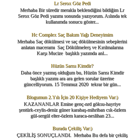
Lr Serox Göz Pedi
Merhaba Bir süredir merakla beklendiğini bildiğim Lr
Serox Göz Pedi yazımı sonunda yazıyorum. Aslında tek
kullanımda sonucu göster...
Hc Complex Saç Bakım Yağı Deneyimim
Merhaba Saç dökülmesi ve saç dökülmesinin sebeplerini
anlatan maceramı Saç Dökülmelerş ve Kırılmalarına
Karşı Mucize başlıklı yazımda anl...
Hüzün Sarısı Kimdir?
Daha önce yazmış olduğum bu, Hüzün Sarısı Kimdir
başlıklı yazımı ara ara gelen sorular üzerine
güncelliyorum. 15 Temmuz 2020 tekrar bir gün...
Blogumun 2.Yılı İçin 20 Kişiye Hediyem Var:)
KAZANANLAR Emine genç-nrd göksu-hayriye
şentürk-ceylis-deniz güner karabaş-mihriban csk-özlem
gül-sergül elter-özlem karaca-neslihan 23...
Burada Çekiliş Var:)
ÇEKİLİŞ SONUÇLANDI. Merhaba Bu defa bir çekiliş