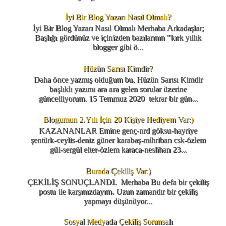
İyi Bir Blog Yazarı Nasıl Olmalı?
İyi Bir Blog Yazarı Nasıl Olmalı Merhaba Arkadaşlar;
Başlığı gördünüz ve içinizden bazılarının "kırk yıllık
blogger gibi ö...
Hüzün Sarısı Kimdir?
Daha önce yazmış olduğum bu, Hüzün Sarısı Kimdir
başlıklı yazımı ara ara gelen sorular üzerine
güncelliyorum. 15 Temmuz 2020 tekrar bir gün...
Blogumun 2.Yılı İçin 20 Kişiye Hediyem Var:)
KAZANANLAR Emine genç-nrd göksu-hayriye
şentürk-ceylis-deniz güner karabaş-mihriban csk-özlem
gül-sergül elter-özlem karaca-neslihan 23...
Burada Çekiliş Var:)
ÇEKİLİŞ SONUÇLANDI. Merhaba Bu defa bir çekiliş
postu ile karşınızdayım. Uzun zamandır bir çekiliş
yapmayı düşünüyor...
Sosyal Medyada Çekiliş Sorunsalı