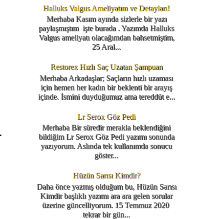
Halluks Valgus Ameliyatım ve Detayları!
Merhaba Kasım ayında sizlerle bir yazı
paylaşmıştım işte burada . Yazımda Halluks
Valgus ameliyatı olacağımdan bahsetmiştim,
25 Aral...
Restorex Hızlı Saç Uzatan Şampuan
Merhaba Arkadaşlar; Saçların hızlı uzaması
için hemen her kadın bir beklenti bir arayış
içinde. İsmini duyduğumuz ama tereddüt e...
Lr Serox Göz Pedi
Merhaba Bir süredir merakla beklendiğini
r
bildiğim Lr Serox Göz Pedi yazımı sonunda
yazıyorum. Aslında tek kullanımda sonucu
göster...
Hüzün Sarısı Kimdir?
Daha önce yazmış olduğum bu, Hüzün Sarısı
Kimdir başlıklı yazımı ara ara gelen sorular
üzerine güncelliyorum. 15 Temmuz 2020
tekrar bir gün...