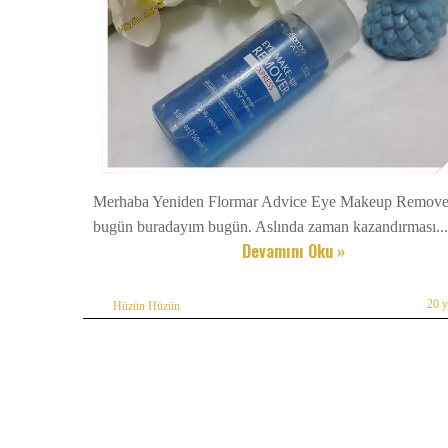
Merhaba Yeniden Flormar Advice Eye Makeup Remover
bugün buradayım bugün. Aslında zaman kazandırması...
Devamını Oku »
20 
Hüzün Hüzün