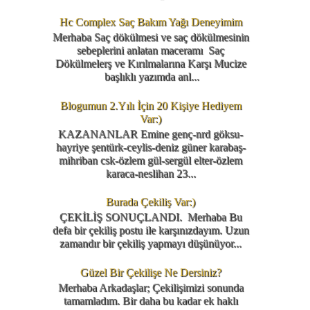
Hc Complex Saç Bakım Yağı Deneyimim
Merhaba Saç dökülmesi ve saç dökülmesinin
sebeplerini anlatan maceramı Saç
Dökülmelerş ve Kırılmalarına Karşı Mucize
başlıklı yazımda anl...
Blogumun 2.Yılı İçin 20 Kişiye Hediyem
Var:)
KAZANANLAR Emine genç-nrd göksu-
hayriye şentürk-ceylis-deniz güner karabaş-
mihriban csk-özlem gül-sergül elter-özlem
karaca-neslihan 23...
Burada Çekiliş Var:)
ÇEKİLİŞ SONUÇLANDI. Merhaba Bu
defa bir çekiliş postu ile karşınızdayım. Uzun
zamandır bir çekiliş yapmayı düşünüyor...
Güzel Bir Çekilişe Ne Dersiniz?
Merhaba Arkadaşlar; Çekilişimizi sonunda
tamamladım. Bir daha bu kadar ek haklı