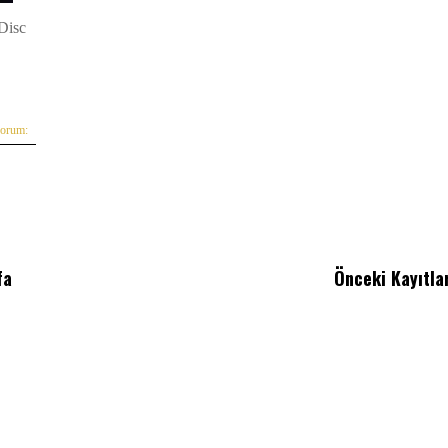
 Disc
yorum:
fa
Önceki Kayıtla