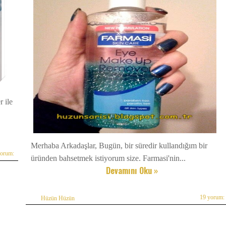
 ile
Merhaba Arkadaşlar, Bugün, bir süredir kullandığım bir
yorum:
üründen bahsetmek istiyorum size. Farmasi'nin...
Devamını Oku »
19 yorum:
Hüzün Hüzün