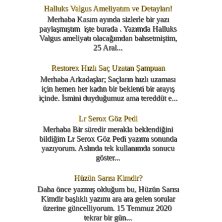
Halluks Valgus Ameliyatım ve Detayları!
Merhaba Kasım ayında sizlerle bir yazı
paylaşmıştım işte burada . Yazımda Halluks
Valgus ameliyatı olacağımdan bahsetmiştim,
25 Aral...
Restorex Hızlı Saç Uzatan Şampuan
Merhaba Arkadaşlar; Saçların hızlı uzaması
için hemen her kadın bir beklenti bir arayış
içinde. İsmini duyduğumuz ama tereddüt e...
Lr Serox Göz Pedi
Merhaba Bir süredir merakla beklendiğini
bildiğim Lr Serox Göz Pedi yazımı sonunda
yazıyorum. Aslında tek kullanımda sonucu
göster...
Hüzün Sarısı Kimdir?
Daha önce yazmış olduğum bu, Hüzün Sarısı
Kimdir başlıklı yazımı ara ara gelen sorular
üzerine güncelliyorum. 15 Temmuz 2020
tekrar bir gün...