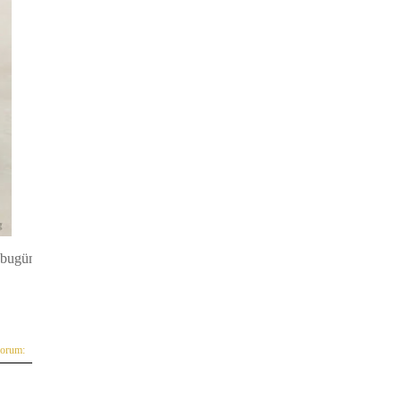
 bugün.
yorum: