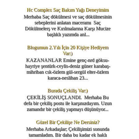
Hc Complex Saç Bakım Yağı Deneyimim
Merhaba Saç dökülmesi ve saç dökülmesinin
sebeplerini anlatan maceramı Saç
Dökülmelerş ve Kırılmalarına Karşı Mucize
başlıklı yazımda anl...
Blogumun 2.Yılı İçin 20 Kişiye Hediyem
Var:)
KAZANANLAR Emine genç-nrd göksu-
hayriye şentürk-ceylis-deniz güner karabaş-
mihriban csk-özlem gül-sergül elter-özlem
karaca-neslihan 23...
Burada Çekiliş Var:)
ÇEKİLİŞ SONUÇLANDI. Merhaba Bu
defa bir çekiliş postu ile karşınızdayım. Uzun
zamandır bir çekiliş yapmayı düşünüyor...
Güzel Bir Çekilişe Ne Dersiniz?
Merhaba Arkadaşlar; Çekilişimizi sonunda
tamamladım. Bir daha bu kadar ek haklı