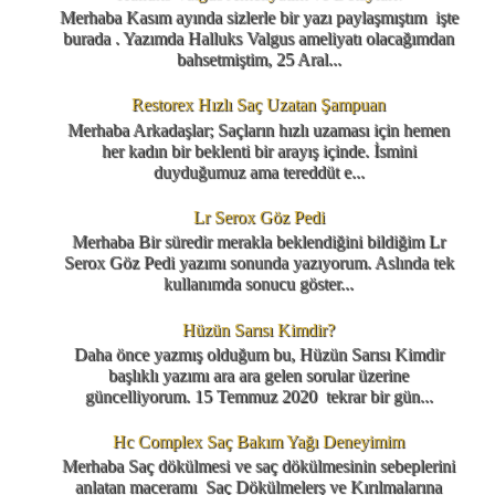
Merhaba Kasım ayında sizlerle bir yazı paylaşmıştım işte
burada . Yazımda Halluks Valgus ameliyatı olacağımdan
bahsetmiştim, 25 Aral...
Restorex Hızlı Saç Uzatan Şampuan
Merhaba Arkadaşlar; Saçların hızlı uzaması için hemen
her kadın bir beklenti bir arayış içinde. İsmini
duyduğumuz ama tereddüt e...
Lr Serox Göz Pedi
Merhaba Bir süredir merakla beklendiğini bildiğim Lr
Serox Göz Pedi yazımı sonunda yazıyorum. Aslında tek
kullanımda sonucu göster...
Hüzün Sarısı Kimdir?
Daha önce yazmış olduğum bu, Hüzün Sarısı Kimdir
başlıklı yazımı ara ara gelen sorular üzerine
güncelliyorum. 15 Temmuz 2020 tekrar bir gün...
Hc Complex Saç Bakım Yağı Deneyimim
Merhaba Saç dökülmesi ve saç dökülmesinin sebeplerini
anlatan maceramı Saç Dökülmelerş ve Kırılmalarına