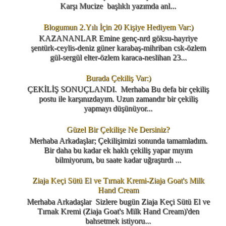
Karşı Mucize başlıklı yazımda anl...
Blogumun 2.Yılı İçin 20 Kişiye Hediyem Var:)
KAZANANLAR Emine genç-nrd göksu-hayriye
şentürk-ceylis-deniz güner karabaş-mihriban csk-özlem
gül-sergül elter-özlem karaca-neslihan 23...
Burada Çekiliş Var:)
ÇEKİLİŞ SONUÇLANDI. Merhaba Bu defa bir çekiliş
postu ile karşınızdayım. Uzun zamandır bir çekiliş
yapmayı düşünüyor...
Güzel Bir Çekilişe Ne Dersiniz?
Merhaba Arkadaşlar; Çekilişimizi sonunda tamamladım.
Bir daha bu kadar ek haklı çekiliş yapar mıyım
bilmiyorum, bu saate kadar uğraştırdı ...
Ziaja Keçi Sütü El ve Tırnak Kremi-Ziaja Goat's Milk
Hand Cream
Merhaba Arkadaşlar Sizlere bugün Ziaja Keçi Sütü El ve
Tırnak Kremi (Ziaja Goat's Milk Hand Cream)'den
bahsetmek istiyoru...