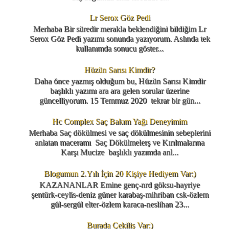
Lr Serox Göz Pedi
Merhaba Bir süredir merakla beklendiğini bildiğim Lr
Serox Göz Pedi yazımı sonunda yazıyorum. Aslında tek
kullanımda sonucu göster...
Hüzün Sarısı Kimdir?
Daha önce yazmış olduğum bu, Hüzün Sarısı Kimdir
başlıklı yazımı ara ara gelen sorular üzerine
güncelliyorum. 15 Temmuz 2020 tekrar bir gün...
Hc Complex Saç Bakım Yağı Deneyimim
Merhaba Saç dökülmesi ve saç dökülmesinin sebeplerini
anlatan maceramı Saç Dökülmelerş ve Kırılmalarına
Karşı Mucize başlıklı yazımda anl...
Blogumun 2.Yılı İçin 20 Kişiye Hediyem Var:)
KAZANANLAR Emine genç-nrd göksu-hayriye
şentürk-ceylis-deniz güner karabaş-mihriban csk-özlem
gül-sergül elter-özlem karaca-neslihan 23...
Burada Çekiliş Var:)