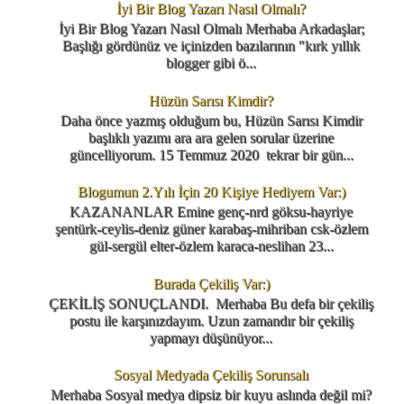
İyi Bir Blog Yazarı Nasıl Olmalı?
İyi Bir Blog Yazarı Nasıl Olmalı Merhaba Arkadaşlar;
Başlığı gördünüz ve içinizden bazılarının "kırk yıllık
blogger gibi ö...
Hüzün Sarısı Kimdir?
Daha önce yazmış olduğum bu, Hüzün Sarısı Kimdir
başlıklı yazımı ara ara gelen sorular üzerine
güncelliyorum. 15 Temmuz 2020 tekrar bir gün...
Blogumun 2.Yılı İçin 20 Kişiye Hediyem Var:)
KAZANANLAR Emine genç-nrd göksu-hayriye
şentürk-ceylis-deniz güner karabaş-mihriban csk-özlem
gül-sergül elter-özlem karaca-neslihan 23...
Burada Çekiliş Var:)
ÇEKİLİŞ SONUÇLANDI. Merhaba Bu defa bir çekiliş
postu ile karşınızdayım. Uzun zamandır bir çekiliş
yapmayı düşünüyor...
Sosyal Medyada Çekiliş Sorunsalı
Merhaba Sosyal medya dipsiz bir kuyu aslında değil mi?