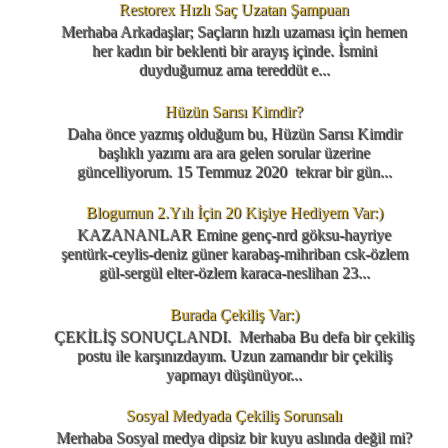
Restorex Hızlı Saç Uzatan Şampuan
Merhaba Arkadaşlar; Saçların hızlı uzaması için hemen
her kadın bir beklenti bir arayış içinde. İsmini
duyduğumuz ama tereddüt e...
Hüzün Sarısı Kimdir?
Daha önce yazmış olduğum bu, Hüzün Sarısı Kimdir
başlıklı yazımı ara ara gelen sorular üzerine
güncelliyorum. 15 Temmuz 2020 tekrar bir gün...
Blogumun 2.Yılı İçin 20 Kişiye Hediyem Var:)
KAZANANLAR Emine genç-nrd göksu-hayriye
şentürk-ceylis-deniz güner karabaş-mihriban csk-özlem
gül-sergül elter-özlem karaca-neslihan 23...
Burada Çekiliş Var:)
ÇEKİLİŞ SONUÇLANDI. Merhaba Bu defa bir çekiliş
postu ile karşınızdayım. Uzun zamandır bir çekiliş
yapmayı düşünüyor...
Sosyal Medyada Çekiliş Sorunsalı
Merhaba Sosyal medya dipsiz bir kuyu aslında değil mi?