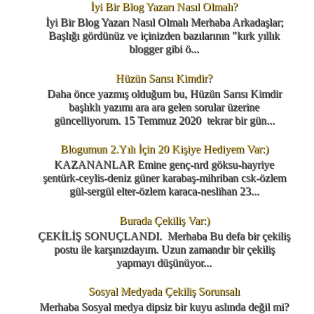
İyi Bir Blog Yazarı Nasıl Olmalı?
İyi Bir Blog Yazarı Nasıl Olmalı Merhaba Arkadaşlar;
Başlığı gördünüz ve içinizden bazılarının "kırk yıllık
blogger gibi ö...
Hüzün Sarısı Kimdir?
Daha önce yazmış olduğum bu, Hüzün Sarısı Kimdir
başlıklı yazımı ara ara gelen sorular üzerine
güncelliyorum. 15 Temmuz 2020 tekrar bir gün...
Blogumun 2.Yılı İçin 20 Kişiye Hediyem Var:)
KAZANANLAR Emine genç-nrd göksu-hayriye
şentürk-ceylis-deniz güner karabaş-mihriban csk-özlem
gül-sergül elter-özlem karaca-neslihan 23...
Burada Çekiliş Var:)
ÇEKİLİŞ SONUÇLANDI. Merhaba Bu defa bir çekiliş
postu ile karşınızdayım. Uzun zamandır bir çekiliş
yapmayı düşünüyor...
Sosyal Medyada Çekiliş Sorunsalı
Merhaba Sosyal medya dipsiz bir kuyu aslında değil mi?