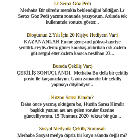
Lr Serox Göz Pedi
Merhaba Bir süredir merakla beklendiğini bildiğim Lr
Serox Göz Pedi yazımı sonunda yazıyorum. Aslında tek
kullanımda sonucu göster...
Blogumun 2.Yılı İçin 20 Kişiye Hediyem Var:)
KAZANANLAR Emine genç-nrd göksu-hayriye
şentürk-ceylis-deniz güner karabaş-mihriban csk-özlem
gül-sergül elter-özlem karaca-neslihan 23...
Burada Çekiliş Var:)
ÇEKİLİŞ SONUÇLANDI. Merhaba Bu defa bir çekiliş
postu ile karşınızdayım. Uzun zamandır bir çekiliş
yapmayı düşünüyor...
Hüzün Sarısı Kimdir?
Daha önce yazmış olduğum bu, Hüzün Sarısı Kimdir
başlıklı yazımı ara ara gelen sorular üzerine
güncelliyorum. 15 Temmuz 2020 tekrar bir gün...
Sosyal Medyada Çekiliş Sorunsalı
Merhaba Sosyal medya dipsiz bir kuyu aslında değil mi?