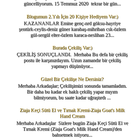
güncelliyorum. 15 Temmuz 2020 tekrar bir gün...
Blogumun 2.Yılı İçin 20 Kişiye Hediyem Var:)
KAZANANLAR Emine genç-nrd göksu-hayriye
şentürk-ceylis-deniz güner karabaş-mihriban csk-özlem
gül-sergül elter-özlem karaca-neslihan 23...
Burada Çekiliş Var:)
ÇEKİLİŞ SONUÇLANDI. Merhaba Bu defa bir çekiliş
postu ile karşınızdayım. Uzun zamandır bir çekiliş
yapmayı düşünüyor...
Güzel Bir Çekilişe Ne Dersiniz?
Merhaba Arkadaşlar; Çekilişimizi sonunda tamamladım.
Bir daha bu kadar ek haklı çekiliş yapar mıyım
bilmiyorum, bu saate kadar uğraştırdı ...
Ziaja Keçi Sütü El ve Tırnak Kremi-Ziaja Goat's Milk
Hand Cream
Merhaba Arkadaşlar Sizlere bugün Ziaja Keçi Sütü El ve
Tırnak Kremi (Ziaja Goat's Milk Hand Cream)'den
bahsetmek istiyoru...