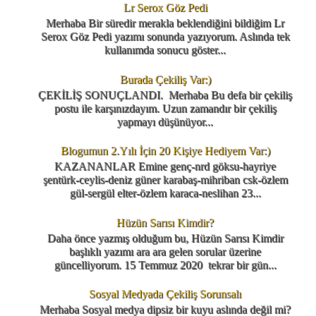
Lr Serox Göz Pedi
Merhaba Bir süredir merakla beklendiğini bildiğim Lr
Serox Göz Pedi yazımı sonunda yazıyorum. Aslında tek
kullanımda sonucu göster...
Burada Çekiliş Var:)
ÇEKİLİŞ SONUÇLANDI. Merhaba Bu defa bir çekiliş
postu ile karşınızdayım. Uzun zamandır bir çekiliş
yapmayı düşünüyor...
Blogumun 2.Yılı İçin 20 Kişiye Hediyem Var:)
KAZANANLAR Emine genç-nrd göksu-hayriye
şentürk-ceylis-deniz güner karabaş-mihriban csk-özlem
gül-sergül elter-özlem karaca-neslihan 23...
Hüzün Sarısı Kimdir?
Daha önce yazmış olduğum bu, Hüzün Sarısı Kimdir
başlıklı yazımı ara ara gelen sorular üzerine
güncelliyorum. 15 Temmuz 2020 tekrar bir gün...
Sosyal Medyada Çekiliş Sorunsalı
Merhaba Sosyal medya dipsiz bir kuyu aslında değil mi?