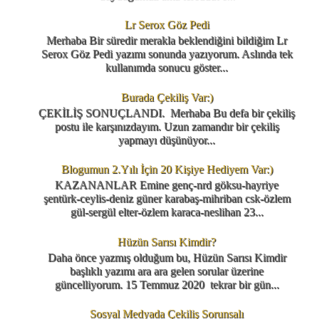
Lr Serox Göz Pedi
Merhaba Bir süredir merakla beklendiğini bildiğim Lr
Serox Göz Pedi yazımı sonunda yazıyorum. Aslında tek
kullanımda sonucu göster...
Burada Çekiliş Var:)
ÇEKİLİŞ SONUÇLANDI. Merhaba Bu defa bir çekiliş
postu ile karşınızdayım. Uzun zamandır bir çekiliş
yapmayı düşünüyor...
Blogumun 2.Yılı İçin 20 Kişiye Hediyem Var:)
KAZANANLAR Emine genç-nrd göksu-hayriye
şentürk-ceylis-deniz güner karabaş-mihriban csk-özlem
gül-sergül elter-özlem karaca-neslihan 23...
Hüzün Sarısı Kimdir?
Daha önce yazmış olduğum bu, Hüzün Sarısı Kimdir
başlıklı yazımı ara ara gelen sorular üzerine
güncelliyorum. 15 Temmuz 2020 tekrar bir gün...
Sosyal Medyada Çekiliş Sorunsalı