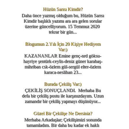
Hüzün Sarısı Kimdir?
Daha önce yazmış olduğum bu, Hüzün Sarısı
Kimdir başlıklı yazımı ara ara gelen sorular
üzerine güncelliyorum. 15 Temmuz 2020
tekrar bir gün...
Blogumun 2.Yılı İçin 20 Kişiye Hediyem
Var:)
KAZANANLAR Emine genç-nrd göksu-
hayriye şentürk-ceylis-deniz güner karabaş-
mihriban csk-özlem gül-sergül elter-özlem
karaca-neslihan 23...
Burada Çekiliş Var:)
ÇEKİLİŞ SONUÇLANDI. Merhaba Bu
defa bir çekiliş postu ile karşınızdayım. Uzun
zamandır bir çekiliş yapmayı düşünüyor...
Güzel Bir Çekilişe Ne Dersiniz?
Merhaba Arkadaşlar; Çekilişimizi sonunda
tamamladım. Bir daha bu kadar ek haklı