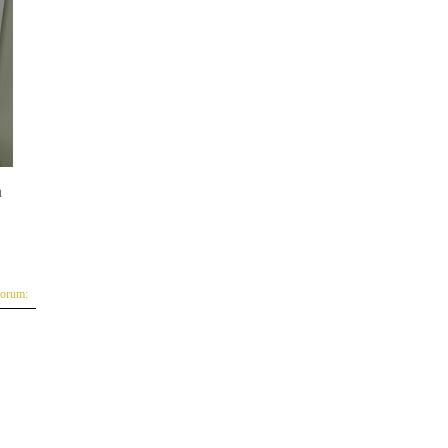
a
yorum: