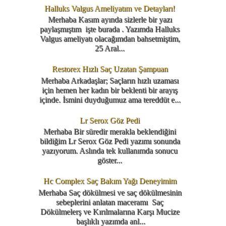
Halluks Valgus Ameliyatım ve Detayları!
Merhaba Kasım ayında sizlerle bir yazı
paylaşmıştım işte burada . Yazımda Halluks
Valgus ameliyatı olacağımdan bahsetmiştim,
25 Aral...
Restorex Hızlı Saç Uzatan Şampuan
Merhaba Arkadaşlar; Saçların hızlı uzaması
için hemen her kadın bir beklenti bir arayış
içinde. İsmini duyduğumuz ama tereddüt e...
Lr Serox Göz Pedi
Merhaba Bir süredir merakla beklendiğini
bildiğim Lr Serox Göz Pedi yazımı sonunda
yazıyorum. Aslında tek kullanımda sonucu
göster...
Hc Complex Saç Bakım Yağı Deneyimim
Merhaba Saç dökülmesi ve saç dökülmesinin
sebeplerini anlatan maceramı Saç
Dökülmelerş ve Kırılmalarına Karşı Mucize
başlıklı yazımda anl...