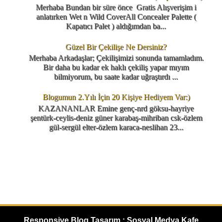
Merhaba Bundan bir süre önce Gratis Alışverişim i
anlatırken Wet n Wild CoverAll Concealer Palette (
Kapatıcı Palet ) aldığımdan ba...
Güzel Bir Çekilişe Ne Dersiniz?
Merhaba Arkadaşlar; Çekilişimizi sonunda tamamladım.
Bir daha bu kadar ek haklı çekiliş yapar mıyım
bilmiyorum, bu saate kadar uğraştırdı ...
Blogumun 2.Yılı İçin 20 Kişiye Hediyem Var:)
KAZANANLAR Emine genç-nrd göksu-hayriye
şentürk-ceylis-deniz güner karabaş-mihriban csk-özlem
gül-sergül elter-özlem karaca-neslihan 23...
Responsive Blog Tasarım : Sosyal Medya Kafe