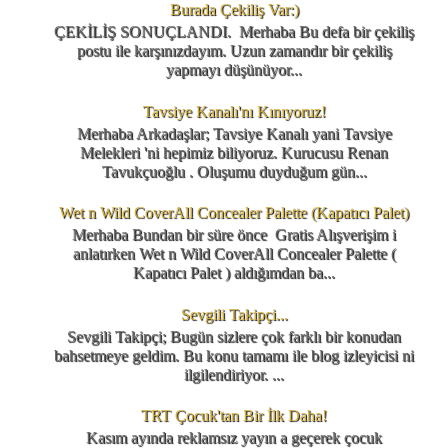
Burada Çekiliş Var:)
ÇEKİLİŞ SONUÇLANDI. Merhaba Bu defa bir çekiliş
postu ile karşınızdayım. Uzun zamandır bir çekiliş
yapmayı düşünüyor...
Tavsiye Kanalı'nı Kınıyoruz!
Merhaba Arkadaşlar; Tavsiye Kanalı yani Tavsiye
Melekleri 'ni hepimiz biliyoruz. Kurucusu Renan
Tavukçuoğlu . Oluşumu duyduğum gün...
Wet n Wild CoverAll Concealer Palette (Kapatıcı Palet)
Merhaba Bundan bir süre önce Gratis Alışverişim i
anlatırken Wet n Wild CoverAll Concealer Palette (
Kapatıcı Palet ) aldığımdan ba...
Sevgili Takipçi...
Sevgili Takipçi; Bugün sizlere çok farklı bir konudan
bahsetmeye geldim. Bu konu tamamı ile blog izleyicisi ni
ilgilendiriyor. ...
TRT Çocuk'tan Bir İlk Daha!
Kasım ayında reklamsız yayın a geçerek çocuk