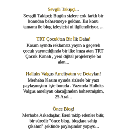
Sevgili Takipçi...
Sevgili Takipçi; Bugün sizlere çok farklı bir
konudan bahsetmeye geldim. Bu konu
tamamı ile blog izleyicisi ni ilgilendiriyor. ...
TRT Çocuk'tan Bir İlk Daha!
Kasım ayında reklamsız yayın a geçerek
çocuk yayıncılığında bir ilke imza atan TRT
Çocuk Kanalı , yeni dijital projeleriyle bu
alan...
Halluks Valgus Ameliyatım ve Detayları!
Merhaba Kasım ayında sizlerle bir yazı
paylaşmıştım işte burada . Yazımda Halluks
Valgus ameliyatı olacağımdan bahsetmiştim,
25 Aral...
Önce Blog!
Merhaba Arkadaşlar; Beni takip edenler bilir,
bir süredir "önce blog, bloglara sahip
çıkalım" şeklinde paylaşımlar yapıyo...