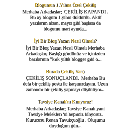
Blogumun 1.Yılına Özel Çekiliş
Merhaba Arkadaşlar; ÇEKİLİŞ KAPANDI .
Bu ay blogum 1.yılını doldurdu. Aktif
yazılarım nisan, mayıs gibi başlasa da
blogumu mart ayında...
İyi Bir Blog Yazarı Nasıl Olmalı?
İyi Bir Blog Yazarı Nasıl Olmalı Merhaba
Arkadaşlar; Başlığı gördünüz ve içinizden
bazılarının "kırk yıllık blogger gibi ö...
Burada Çekiliş Var:)
ÇEKİLİŞ SONUÇLANDI. Merhaba Bu
defa bir çekiliş postu ile karşınızdayım. Uzun
zamandır bir çekiliş yapmayı düşünüyor...
Tavsiye Kanalı'nı Kınıyoruz!
Merhaba Arkadaşlar; Tavsiye Kanalı yani
Tavsiye Melekleri 'ni hepimiz biliyoruz.
Kurucusu Renan Tavukçuoğlu . Oluşumu
duyduğum gün...