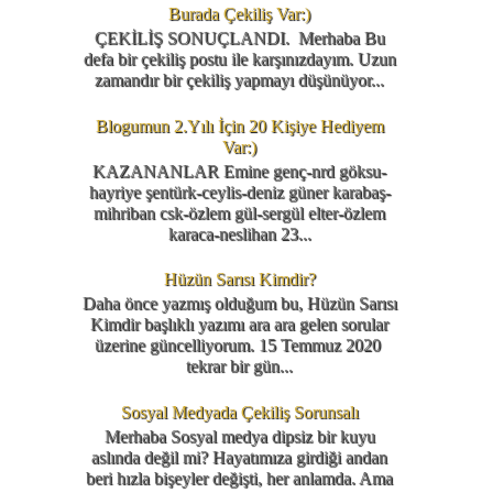
Burada Çekiliş Var:)
ÇEKİLİŞ SONUÇLANDI. Merhaba Bu
defa bir çekiliş postu ile karşınızdayım. Uzun
zamandır bir çekiliş yapmayı düşünüyor...
Blogumun 2.Yılı İçin 20 Kişiye Hediyem
Var:)
KAZANANLAR Emine genç-nrd göksu-
hayriye şentürk-ceylis-deniz güner karabaş-
mihriban csk-özlem gül-sergül elter-özlem
karaca-neslihan 23...
Hüzün Sarısı Kimdir?
Daha önce yazmış olduğum bu, Hüzün Sarısı
Kimdir başlıklı yazımı ara ara gelen sorular
üzerine güncelliyorum. 15 Temmuz 2020
tekrar bir gün...
Sosyal Medyada Çekiliş Sorunsalı
Merhaba Sosyal medya dipsiz bir kuyu
aslında değil mi? Hayatımıza girdiği andan
beri hızla bişeyler değişti, her anlamda. Ama