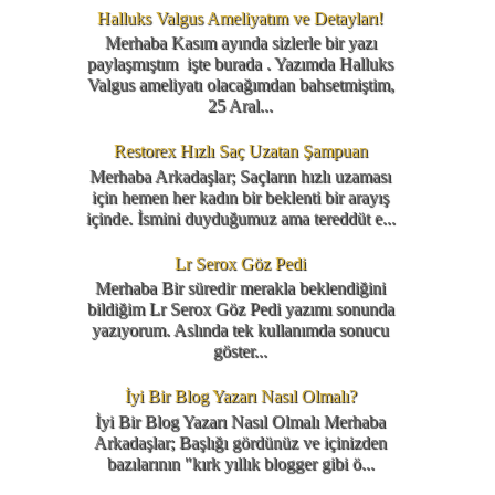
Halluks Valgus Ameliyatım ve Detayları!
Merhaba Kasım ayında sizlerle bir yazı
paylaşmıştım işte burada . Yazımda Halluks
Valgus ameliyatı olacağımdan bahsetmiştim,
25 Aral...
Restorex Hızlı Saç Uzatan Şampuan
Merhaba Arkadaşlar; Saçların hızlı uzaması
için hemen her kadın bir beklenti bir arayış
içinde. İsmini duyduğumuz ama tereddüt e...
Lr Serox Göz Pedi
Merhaba Bir süredir merakla beklendiğini
bildiğim Lr Serox Göz Pedi yazımı sonunda
yazıyorum. Aslında tek kullanımda sonucu
göster...
İyi Bir Blog Yazarı Nasıl Olmalı?
İyi Bir Blog Yazarı Nasıl Olmalı Merhaba
Arkadaşlar; Başlığı gördünüz ve içinizden
bazılarının "kırk yıllık blogger gibi ö...