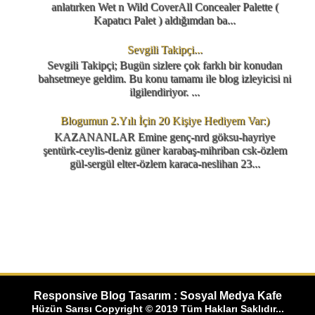
anlatırken Wet n Wild CoverAll Concealer Palette (
Kapatıcı Palet ) aldığımdan ba...
Sevgili Takipçi...
Sevgili Takipçi; Bugün sizlere çok farklı bir konudan
bahsetmeye geldim. Bu konu tamamı ile blog izleyicisi ni
ilgilendiriyor. ...
Blogumun 2.Yılı İçin 20 Kişiye Hediyem Var:)
KAZANANLAR Emine genç-nrd göksu-hayriye
şentürk-ceylis-deniz güner karabaş-mihriban csk-özlem
gül-sergül elter-özlem karaca-neslihan 23...
Responsive Blog Tasarım : Sosyal Medya Kafe
Hüzün Sarısı Copyright © 2019 Tüm Hakları Saklıdır...