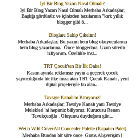
İyi Bir Blog Yazarı Nasıl Olmalı?
İyi Bir Blog Yazarı Nasıl Olmalı Merhaba Arkadaşlar;
Başlığı gördünüz ve içinizden bazılarının "kırk yıllık
blogger gibi ö...
Bloglara Sahip Çıkalım!
Merhaba Arkadaşlar; Bu yazım hem blog okuyucularına
hem blog yazarlarına. Önce bloggerlara. Uzun süredir
izliyorum. Özellikle inst...
TRT Çocuk'tan Bir İlk Daha!
Kasım ayında reklamsız yayın a geçerek çocuk
yayıncılığında bir ilke imza atan TRT Çocuk Kanalı , yeni
dijital projeleriyle bu alan...
Tavsiye Kanalı'nı Kınıyoruz!
Merhaba Arkadaşlar; Tavsiye Kanalı yani Tavsiye
Melekleri 'ni hepimiz biliyoruz. Kurucusu Renan
Tavukçuoğlu . Oluşumu duyduğum gün...
Wet n Wild CoverAll Concealer Palette (Kapatıcı Palet)
Merhaba Bundan bir süre önce Gratis Alışverişim i