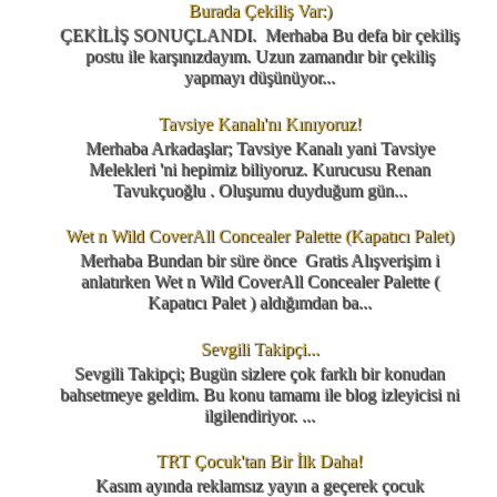
Burada Çekiliş Var:)
ÇEKİLİŞ SONUÇLANDI. Merhaba Bu defa bir çekiliş
postu ile karşınızdayım. Uzun zamandır bir çekiliş
yapmayı düşünüyor...
Tavsiye Kanalı'nı Kınıyoruz!
Merhaba Arkadaşlar; Tavsiye Kanalı yani Tavsiye
Melekleri 'ni hepimiz biliyoruz. Kurucusu Renan
Tavukçuoğlu . Oluşumu duyduğum gün...
Wet n Wild CoverAll Concealer Palette (Kapatıcı Palet)
Merhaba Bundan bir süre önce Gratis Alışverişim i
anlatırken Wet n Wild CoverAll Concealer Palette (
Kapatıcı Palet ) aldığımdan ba...
Sevgili Takipçi...
Sevgili Takipçi; Bugün sizlere çok farklı bir konudan
bahsetmeye geldim. Bu konu tamamı ile blog izleyicisi ni
ilgilendiriyor. ...
TRT Çocuk'tan Bir İlk Daha!
Kasım ayında reklamsız yayın a geçerek çocuk