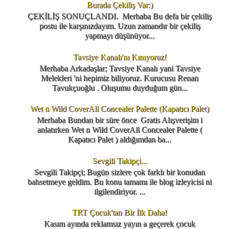
Burada Çekiliş Var:)
ÇEKİLİŞ SONUÇLANDI. Merhaba Bu defa bir çekiliş
postu ile karşınızdayım. Uzun zamandır bir çekiliş
yapmayı düşünüyor...
Tavsiye Kanalı'nı Kınıyoruz!
Merhaba Arkadaşlar; Tavsiye Kanalı yani Tavsiye
Melekleri 'ni hepimiz biliyoruz. Kurucusu Renan
Tavukçuoğlu . Oluşumu duyduğum gün...
Wet n Wild CoverAll Concealer Palette (Kapatıcı Palet)
Merhaba Bundan bir süre önce Gratis Alışverişim i
anlatırken Wet n Wild CoverAll Concealer Palette (
Kapatıcı Palet ) aldığımdan ba...
Sevgili Takipçi...
Sevgili Takipçi; Bugün sizlere çok farklı bir konudan
bahsetmeye geldim. Bu konu tamamı ile blog izleyicisi ni
ilgilendiriyor. ...
TRT Çocuk'tan Bir İlk Daha!
Kasım ayında reklamsız yayın a geçerek çocuk